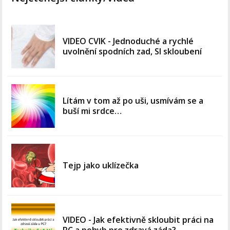
VIDEO CVIK - Jednoduché a rychlé
uvolnění spodních zad, SI skloubení
Lítám v tom až po uši, usmívám se a
buší mi srdce…
Tejp jako uklízečka
VIDEO - Jak efektivně skloubit práci na
PC a pohyb pro zdravá záda?