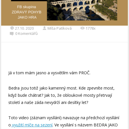
27.10. 2020
Míša Patíková
1778x
0 Komentářů
Já v tom mám jasno a vysvětlím vám PROČ.
Bedra jsou totiž jako kamenný most. Kde zpevníte most,
když bude chátrat? Jak to, že obloukové mosty přetrvají
století a naše záda nevydrží ani desítky let?
Toto video (záznam vysílání) navazuje na předchozí vysílání
o
využití míče na sezení
. Ve vysílání s názvem BEDRA JAKO