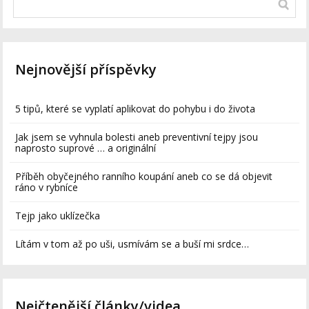
Nejnovější příspěvky
5 tipů, které se vyplatí aplikovat do pohybu i do života
Jak jsem se vyhnula bolesti aneb preventivní tejpy jsou
naprosto suprové … a originální
Příběh obyčejného ranního koupání aneb co se dá objevit
ráno v rybníce
Tejp jako uklízečka
Lítám v tom až po uši, usmívám se a buší mi srdce…
Nejčtenější články/videa