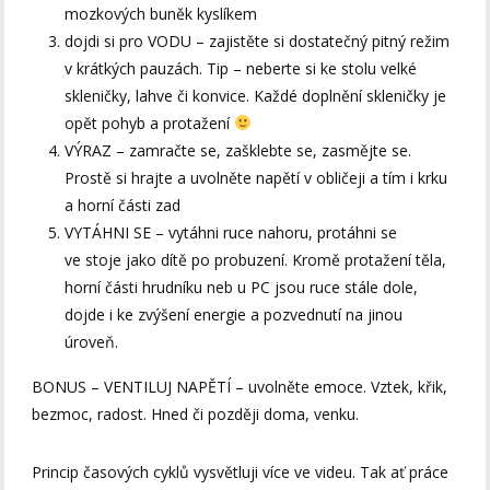
mozkových buněk kyslíkem
dojdi si pro VODU – zajistěte si dostatečný pitný režim
v krátkých pauzách. Tip – neberte si ke stolu velké
skleničky, lahve či konvice. Každé doplnění skleničky je
opět pohyb a protažení
VÝRAZ – zamračte se, zašklebte se, zasmějte se.
Prostě si hrajte a uvolněte napětí v obličeji a tím i krku
a horní části zad
VYTÁHNI SE – vytáhni ruce nahoru, protáhni se
ve stoje jako dítě po probuzení. Kromě protažení těla,
horní části hrudníku neb u PC jsou ruce stále dole,
dojde i ke zvýšení energie a pozvednutí na jinou
úroveň.
BONUS – VENTILUJ NAPĚTÍ – uvolněte emoce. Vztek, křik,
bezmoc, radost. Hned či později doma, venku.
Princip časových cyklů vysvětluji více ve videu. Tak ať práce