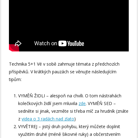
Technika 5+1 Vé v sobě zahrnuje témata z předchozích
příspěvků. V krátkých pauzách se věnujte následujícím
tipům:
VYMĚŇ ŽIDLI – alespoň na chvíli. O tom nástrahách
kolečkových židlí jsem mluvila
zde
. VYMĚŇ SED –
sedněte si jinak, vezměte si třeba míč za hrudník (znáte
z
videa o 3 radách nad zlato
)
VYVĚTREJ – jistý druh pohybu, který můžete doplnit
využitím druhé (méně šikovné ruky) a občerstvením