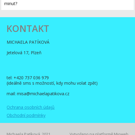
minut?
KONTAKT
MICHAELA PATÍKOVÁ
Jetelová 17, Plzeň
tel: +420 737 036 979
(ideálně sms s možností, kdy mohu volat zpět)
mail: misa@michaelapatikova.cz
Ochrana osobních údajů
Obchodní podmínky
Michaela Patíková, 2021
Vytvořeno na platformě
Mioweb