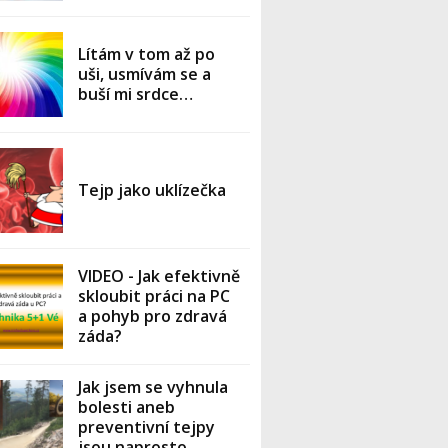
Lítám v tom až po
uši, usmívám se a
buší mi srdce…
Tejp jako uklízečka
VIDEO - Jak efektivně
skloubit práci na PC
a pohyb pro zdravá
záda?
Jak jsem se vyhnula
bolesti aneb
preventivní tejpy
jsou naprosto