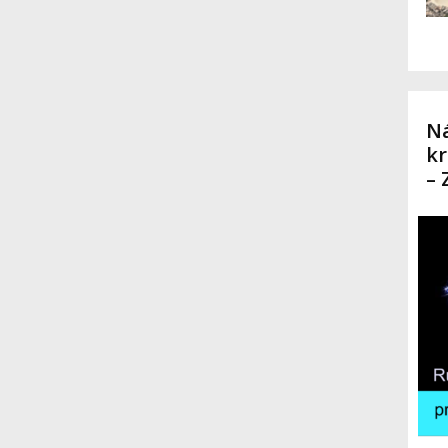
Ná
kr
–