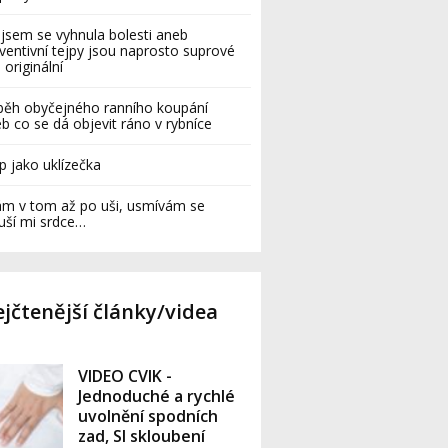
 jsem se vyhnula bolesti aneb
ventivní tejpy jsou naprosto suprové
 originální
běh obyčejného ranního koupání
b co se dá objevit ráno v rybníce
p jako uklízečka
ám v tom až po uši, usmívám se
uší mi srdce…
jčtenější články/videa
VIDEO CVIK -
Jednoduché a rychlé
uvolnění spodních
zad, SI skloubení