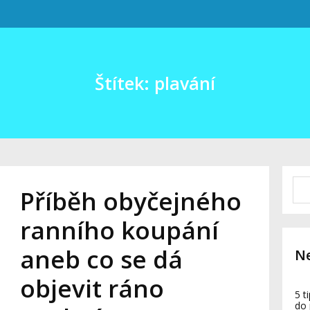
Štítek: plavání
Příběh obyčejného
ranního koupání
aneb co se dá
Ne
objevit ráno
5 t
do 