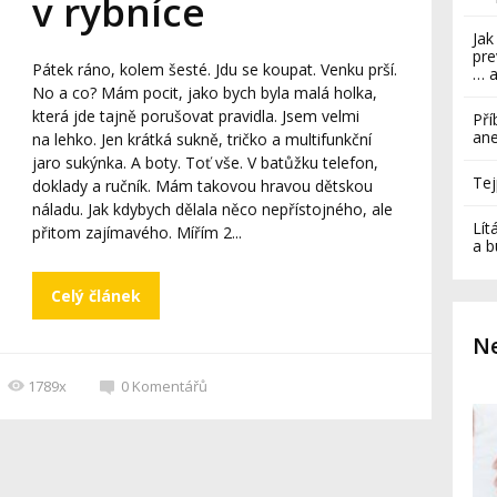
v rybníce
Jak
pre
Pátek ráno, kolem šesté. Jdu se koupat. Venku prší.
… a
No a co? Mám pocit, jako bych byla malá holka,
která jde tajně porušovat pravidla. Jsem velmi
Pří
ane
na lehko. Jen krátká sukně, tričko a multifunkční
jaro sukýnka. A boty. Toť vše. V batůžku telefon,
Tej
doklady a ručník. Mám takovou hravou dětskou
náladu. Jak kdybych dělala něco nepřístojného, ale
Lít
přitom zajímavého. Mířím 2...
a b
Celý článek
Ne
1789x
0
Komentářů