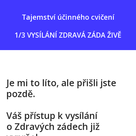
Tajemství účinného cvičení
1/3 VYSÍLÁNÍ ZDRAVÁ ZÁDA ŽIVĚ
Je mi to líto, ale přišli jste
pozdě.
Váš přístup k vysílání
o Zdravých zádech již