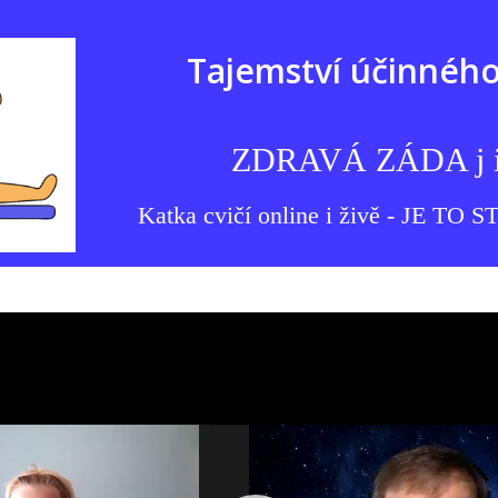
Tajemství účinného
ZDRAVÁ ZÁDA j i 
Katka cvičí online i živě - JE T