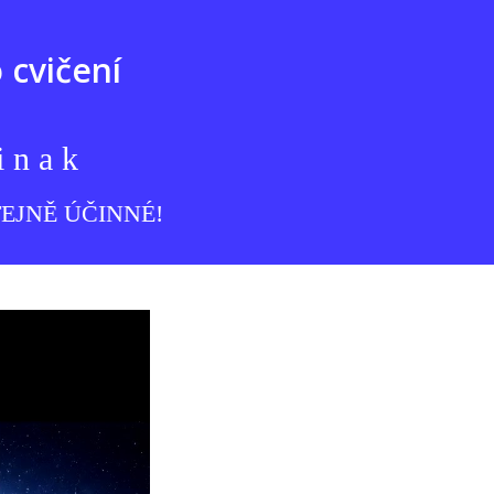
 cvičení
n a k
O STEJNĚ ÚČINNÉ!