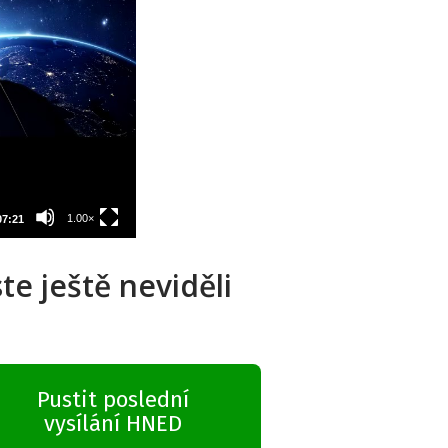
te ještě neviděli
Pustit poslední
vysílání HNED