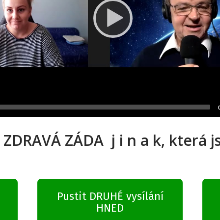
 ZDRAVÁ ZÁDA j i n a k, která js
Pustit DRUHÉ vysílání
HNED