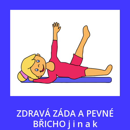
ZDRAVÁ ZÁDA A
PEVNÉ
BŘICHO j i n a k