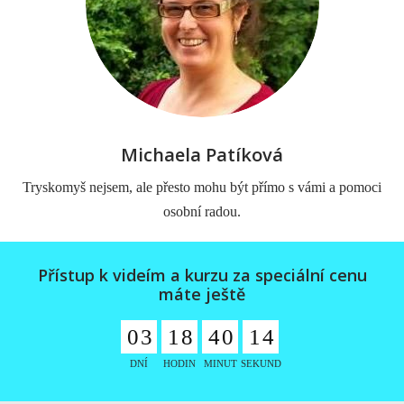
Michaela Patíková
Tryskomyš nejsem, ale přesto mohu být přímo s vámi a pomoci
osobní radou.
Přístup k videím a kurzu za speciální cenu
máte ještě
0
3
1
8
4
0
1
3
DNÍ
HODIN
MINUT
SEKUND