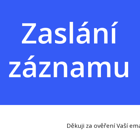
Zaslání
záznamu
Děkuji za ověření Vaší em