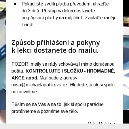
Pokud jste zvolili platbu převodem, uhraďte
do 3 dnů. Přístup na lekci dostanete
po připsání platby na můj účet. Zaplaťte raději
ihned!
Způsob přihlášení a pokyny
k lekci dostanete do mailu.
POZOR, maily se rády schovávají mimo doručenou
poštu.
KONTROLUJTE I SLOŽKU - HROMADNÉ,
AKCE apod.
Mail bude z adresy:
misa@michaelapatikova.cz. Hledejte, jinak si spolu
nezacvičíme.
Těším se na Vás a na to, jak si spolu parádně
protáhneme a poznáme své tělo.
Míša Patíková