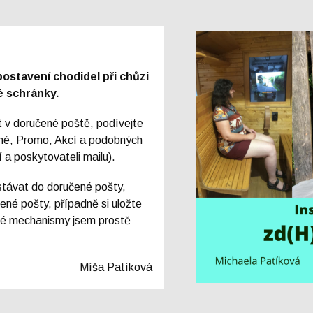
postavení chodidel při chůzi
vé schránky.
 v doručené poště, podívejte
é, Promo, Akcí a podobných
í a poskytovateli mailu).
távat do doručené pošty,
ené pošty, případně si uložte
ké mechanismy jsem prostě
Míša Patíková