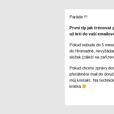
Paráda !!!
První tip jak trénovat 
už letí do vaší emailo
Pokud nebude do 5 minut
do Hromadné, nevyžádan
složek (záleží na zařízen
Pokud chcete zprávy dos
přetáhněte mail do doruč
můj kontakt. Na technic
krátká