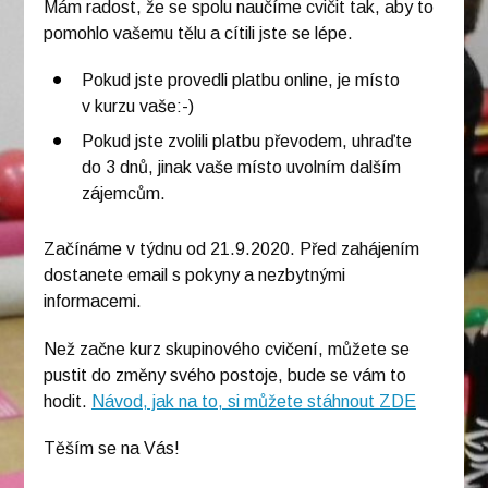
Mám radost, že se spolu naučíme cvičit tak, aby to
pomohlo vašemu tělu a cítili jste se lépe.
Pokud jste provedli platbu online, je místo
v kurzu vaše:-)
Pokud jste zvolili platbu převodem, uhraďte
do 3 dnů, jinak vaše místo uvolním dalším
zájemcům.
Začínáme v týdnu od 21.9.2020. Před zahájením
dostanete email s pokyny a nezbytnými
informacemi.
Než začne kurz skupinového cvičení, můžete se
pustit do změny svého postoje, bude se vám to
hodit.
Návod, jak na to, si můžete stáhnout ZDE
Těším se na Vás!