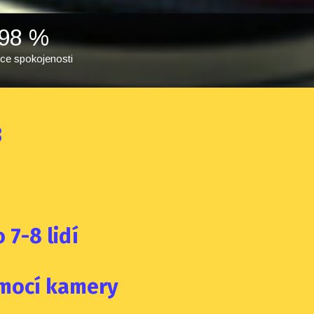
98
%
ce spokojenosti
3
 7-8 lidí
omocí kamery