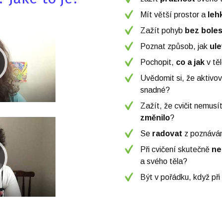
Mít větší prostor a
leh
Zažít pohyb
bez boles
Poznat způsob, jak
ule
Pochopit,
co a jak
v těl
Uvědomit si, že aktivo
snadné?
Zažít, že cvičit nemusí
změnilo
?
Se
radovat
z poznává
Při cvičení skutečně
ne
a svého těla?
Být v pořádku, když při