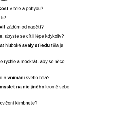
kost
v těle a pohybu?
ti
?
vit
zádům od napětí?
e, abyste se cítili lépe kdykoliv?
vat hluboké
svaly středu
těla je
te rychle a mockrát, aby se něco
ní a
vnímání
svého těla?
myslet na nic jiného
kromě sebe
 cvičení klimbnete?