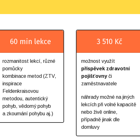
60 min lekce
3 510 Kč
rozmanitost lekcí, různé
možnost využít
pomůcky
příspěvek zdravotní
kombinace metod (ZTV,
pojišťovny
či
inspirace
zaměstnavatele
Feldenkraisovou
náhrady možné na jiných
metodou, autentický
lekcích při volné kapacitě
pohyb, vědomý pohyb
nebo živě online,
a zkoumání pohybu aj.)
případně jinak dle
domluvy