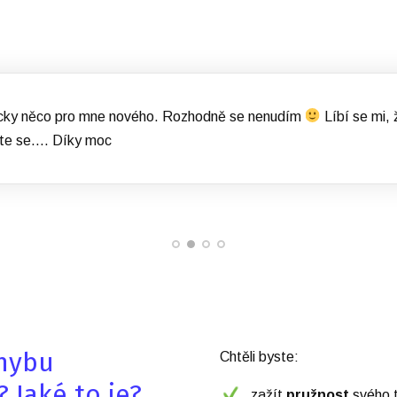
dycky něco pro mne nového. Rozhodně se nenudím
Líbí se mi,
te se.... Díky moc
hybu
Chtěli byste:
? Jaké to je?
zažít
pružnost
svého 