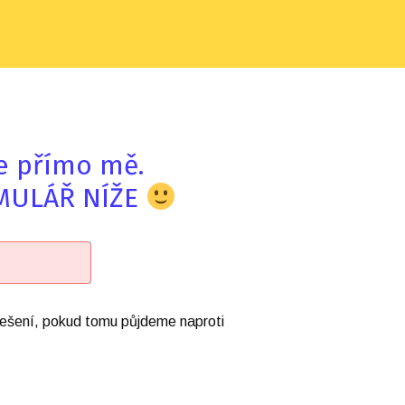
te přímo mě.
RMULÁŘ NÍŽE
e řešení, pokud tomu půjdeme naproti