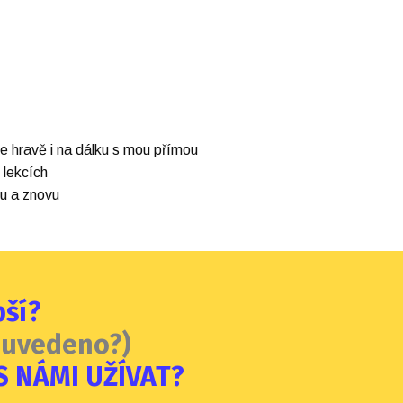
 hravě i na dálku s mou přímou
 lekcích
vu a znovu
pší?
je uvedeno?)
S NÁMI UŽÍVAT?