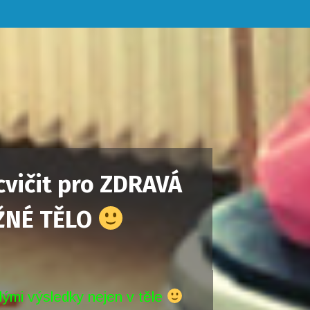
cvičit pro ZDRAVÁ
ŽNÉ TĚLO
ělými výsledky nejen v těle