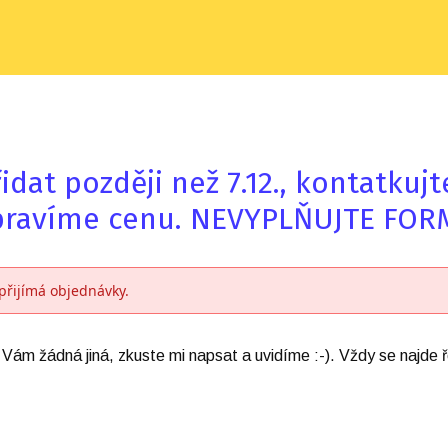
dat později než 7.12., kontatkuj
pravíme cenu. NEVYPLŇUJTE FO
přijímá objednávky.
se Vám žádná jiná, zkuste mi napsat a uvidíme :-). Vždy se najd