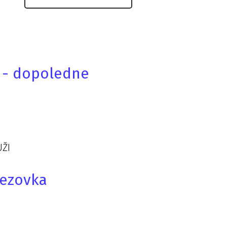
y - dopoledne
UŽI
Bezovka