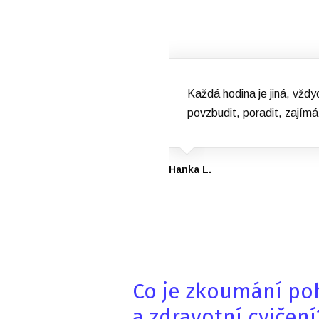
Každá hodina je jiná, vž
povzbudit, poradit, zajímá
Hanka L.
Co je zkoumání po
a zdravotní cvičení