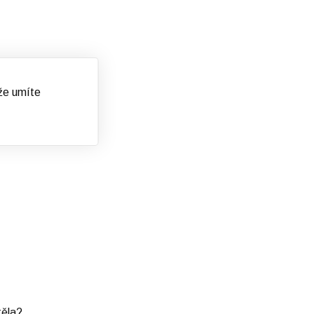
 že umíte
Dana K.
těla?