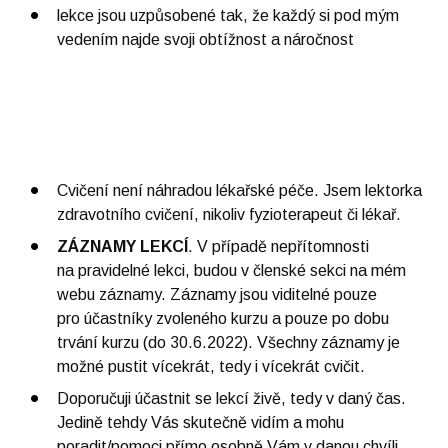
lekce jsou uzpůsobené tak, že každý si pod mým
vedením najde svoji obtížnost a náročnost
Cvičení není náhradou lékařské péče. Jsem lektorka
zdravotního cvičení, nikoliv fyzioterapeut či lékař.
ZÁZNAMY LEKCÍ
. V případě nepřítomnosti
na pravidelné lekci, budou v členské sekci na mém
webu záznamy. Záznamy jsou viditelné pouze
pro účastníky zvoleného kurzu a pouze po dobu
trvání kurzu (do 30.6.2022). Všechny záznamy je
možné pustit vícekrát, tedy i vícekrát cvičit.
Doporučuji účastnit se lekcí živě, tedy v daný čas.
Jedině tehdy Vás skutečně vidím a mohu
poradit/pomoci přímo osobně Vám v danou chvíli.