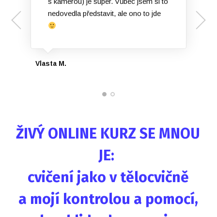
s kamerou) je super. Vůbec jsem si to
nedovedla představit, ale ono to jde
Vlasta M.
Ivana Š.
ŽIVÝ ONLINE KURZ SE MNOU
JE:
cvičení jako v tělocvičně
a mojí kontrolou a pomocí,