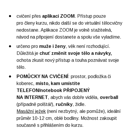
cvičení přes
aplikaci ZOOM
. Přístup pouze
pro členy kurzu, nikdo další se do virtuální tělocvičny
nedostane. Aplikace ZOOM je volně stažitelná,
návod na připojení dostanete a spolu vše vyladíme.
určeno pro
muže i ženy
, věk není rozhodující.
Důležitá je
chuť změnit svoje tělo a návyky,
ochota zkusit nový přístup a touha poznávat svoje
tělo.
POMŮCKY NA CVIČENÍ
: prostor, podložka či
koberec,
místo, kam umístíte
TELEFON/notebook PŘIPOJENÝ
NA INTERNET
, abych vás dobře viděla,
overball
(případně polštář),
ručníky
, židle.
Masážní ježek
(není nezbytný, ale pomůže), ideální
průměr 10-12 cm, oblé bodliny. Možnost zakoupit
současně s přihlášením do kurzu.