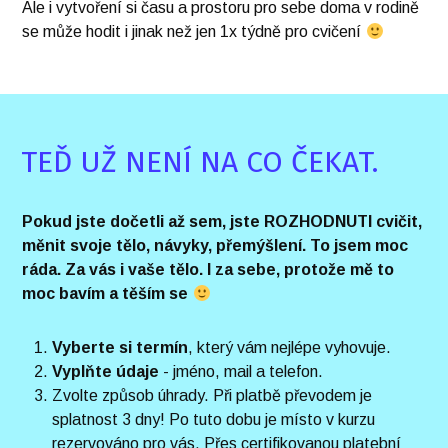
Ale i vytvoření si času a prostoru pro sebe doma v rodině
se může hodit i jinak než jen 1x týdně pro cvičení
TEĎ UŽ NENÍ NA CO ČEKAT.
Pokud jste dočetli až sem, jste ROZHODNUTI cvičit,
měnit svoje tělo, návyky, přemýšlení. To jsem moc
ráda. Za vás i vaše tělo. I za sebe, protože mě to
moc bavím a těším se
Vyberte si termín
, který vám nejlépe vyhovuje.
Vyplňte údaje
- jméno, mail a telefon.
Zvolte způsob úhrady. Při platbě převodem je
splatnost 3 dny! Po tuto dobu je místo v kurzu
rezervováno pro vás. Přes certifikovanou platební