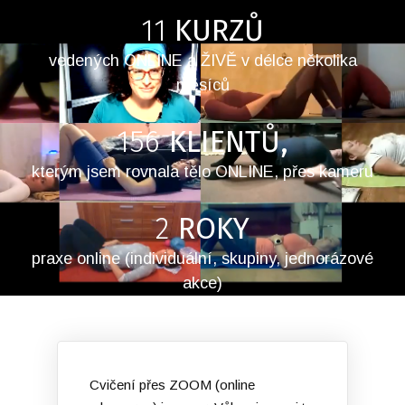
11
KURZŮ
vedených ONLINE a ŽIVĚ v délce několika
měsíců
156
KLIENTŮ,
kterým jsem rovnala tělo ONLINE, přes kameru
2
ROKY
praxe online (individuální, skupiny, jednorázové
akce)
Cvičení přes ZOOM (online