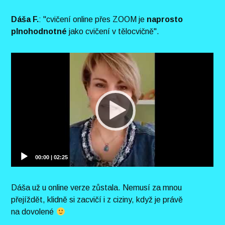
Dáša F.
: "cvičení online přes ZOOM je
naprosto
plnohodnotné
jako cvičení v tělocvičně".
Dáša už u online verze zůstala. Nemusí za mnou
přejíždět, klidně si zacvičí i z ciziny, když je právě
na dovolené