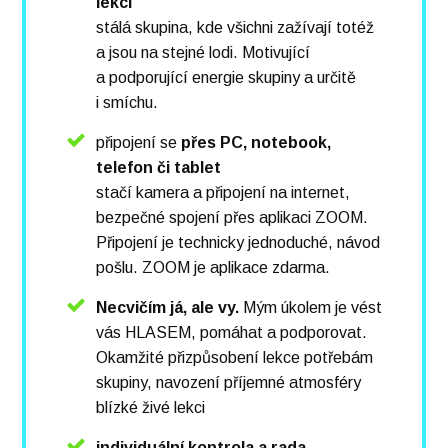
lekci
stálá skupina, kde všichni zažívají totéž
a jsou na stejné lodi. Motivující
a podporující energie skupiny a určitě
i smíchu.
připojení se
přes PC, notebook,
telefon či tablet
stačí kamera a připojení na internet,
bezpečné spojení přes aplikaci ZOOM.
Připojení je technicky jednoduché, návod
pošlu. ZOOM je aplikace zdarma.
Necvičím já, ale vy.
Mým úkolem je vést
vás HLASEM, pomáhat a podporovat.
Okamžité přizpůsobení lekce potřebám
skupiny, navození příjemné atmosféry
blízké živé lekci
individuální kontrola a rada,