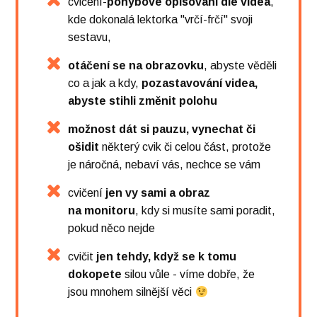
cvičení-
pohybové opisování dle videa
,
kde dokonalá lektorka "vrčí-frčí" svoji
sestavu,
otáčení se na obrazovku
, abyste věděli
co a jak a kdy,
pozastavování videa
,
abyste stihli změnit polohu
možnost dát si pauzu, vynechat či
ošidit
některý cvik či celou část, protože
je náročná, nebaví vás, nechce se vám
cvičení
jen vy sami a obraz
na monitoru
, kdy si musíte sami poradit,
pokud něco nejde
cvičit
jen tehdy, když se k tomu
dokopete
silou vůle - víme dobře, že
jsou mnohem silnější věci