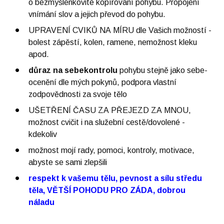
o bezmyšlenkovité kopírování pohybu. Propojení
vnímání slov a jejich převod do pohybu.
UPRAVENÍ CVIKŮ NA MÍRU dle Vašich možností -
bolest zápěstí, kolen, ramene, nemožnost kleku
apod.
důraz na sebekontrolu
pohybu stejně jako sebe-
ocenění dle mých pokynů, podpora vlastní
zodpovědnosti za svoje tělo
UŠETŘENÍ ČASU ZA PŘEJEZD ZA MNOU,
možnost cvičit i na služební cestě/dovolené -
kdekoliv
možnost mojí rady, pomoci, kontroly, motivace,
abyste se sami zlepšili
respekt k vašemu tělu, pevnost a sílu středu
těla, VĚTŠÍ POHODU PRO ZÁDA, dobrou
náladu