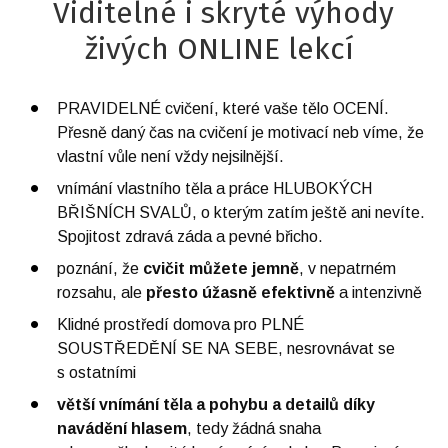
Viditelné i skryté výhody
živých ONLINE lekcí
PRAVIDELNÉ cvičení, které vaše tělo OCENÍ.
Přesně daný čas na cvičení je motivací neb víme, že
vlastní vůle není vždy nejsilnější.
vnímání vlastního těla a práce HLUBOKÝCH
BŘIŠNÍCH SVALŮ, o kterým zatím ještě ani nevíte.
Spojitost zdravá záda a pevné břicho.
poznání, že
cvičit můžete jemně
, v nepatrném
rozsahu, ale
přesto úžasně efektivně
a intenzivně
Klidné prostředí domova pro PLNÉ
SOUSTŘEDĚNÍ SE NA SEBE, nesrovnávat se
s ostatními
větší vnímání těla a pohybu a detailů díky
navádění hlasem
, tedy žádná snaha