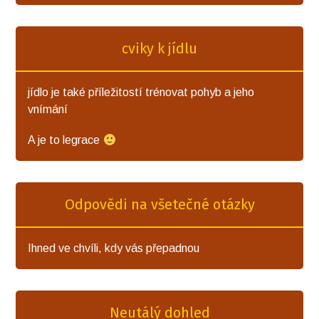
cviky k jídlu
jídlo je také příležitostí trénovat pohyb a jeho
vnímání
A je to legrace
Odpovědi na všetečné otázky
Ihned ve chvíli, kdy vás přepadnou
Neutálý dohled